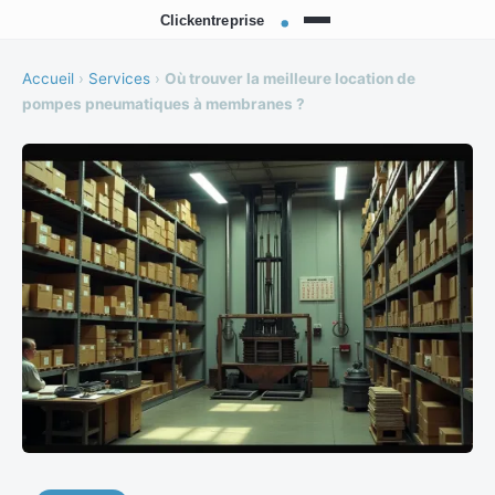
Accueil
›
Services
›
Où trouver la meilleure location de
pompes pneumatiques à membranes ?