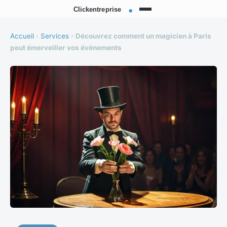
Accueil
›
Services
›
Découvrez comment un magicien à Paris
peut émerveiller vos événements