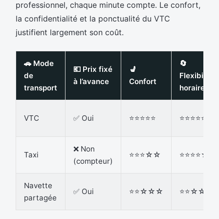
professionnel, chaque minute compte. Le confort,
la confidentialité et la ponctualité du VTC
justifient largement son coût.
🚗 Mode
🔄
💶 Prix fixé
💺
de
Flexibilité
à l’avance
Confort
transport
horaire
VTC
✅ Oui
⭐⭐⭐⭐⭐
⭐⭐⭐⭐⭐
❌ Non
Taxi
⭐⭐⭐☆☆
⭐⭐⭐⭐☆
(compteur)
Navette
✅ Oui
⭐⭐☆☆☆
⭐⭐☆☆☆
partagée