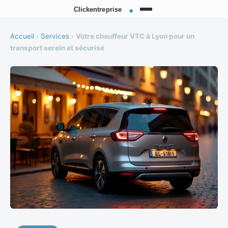
Accueil
›
Services
›
Votre chauffeur VTC à Lyon pour un
transport serein et sécurisé