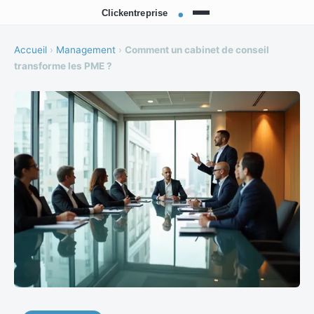
Accueil
›
Management
›
Comment un cabinet de conseil
transforme les PME ?