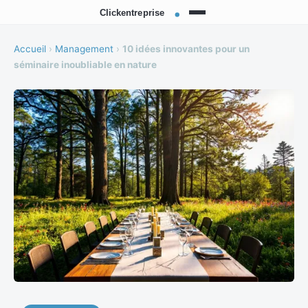
Accueil
›
Management
›
10 idées innovantes pour un
séminaire inoubliable en nature