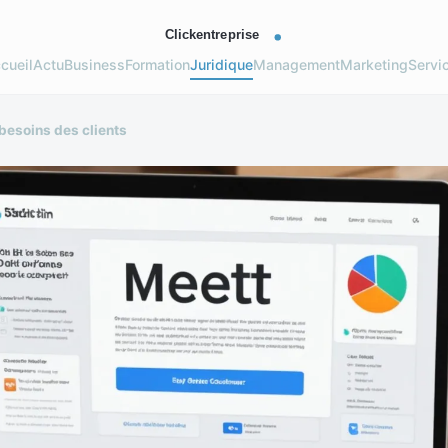
cueil
Actu
Business
Formation
Juridique
Management
Marketing
Servi
besoins des clients