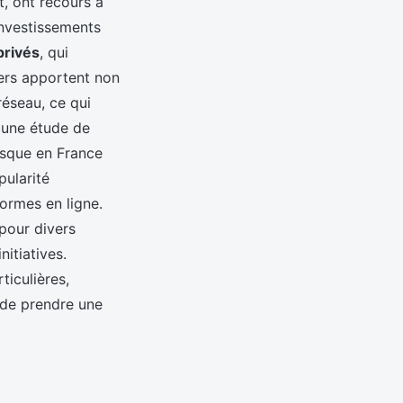
t, ont recours à
investissements
privés
, qui
ers apportent non
réseau, ce qui
 une étude de
isque en France
pularité
ormes en ligne.
pour divers
itiatives.
iculières,
 de prendre une