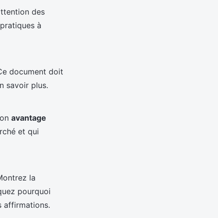
attention des
 pratiques à
 Ce document doit
n savoir plus.
 son
avantage
rché et qui
ontrez la
iquez pourquoi
 affirmations.