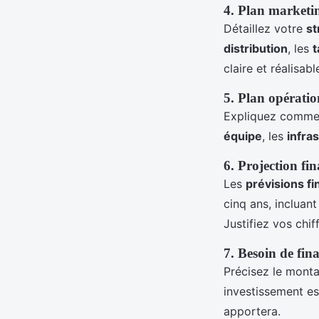
4. Plan marketi
Détaillez votre
st
distribution
, les
t
claire et réalisabl
5. Plan opératio
Expliquez comme
équipe
, les
infra
6. Projection fin
Les
prévisions fi
cinq ans, incluant
Justifiez vos chif
7. Besoin de fi
Précisez le mont
investissement es
apportera.