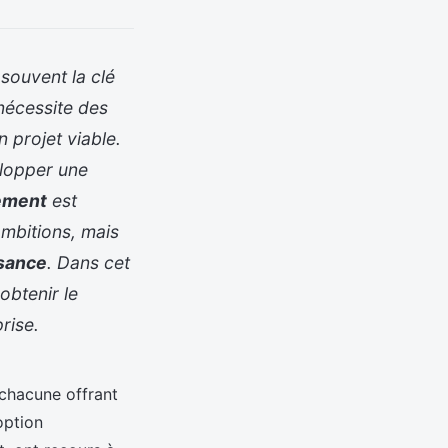
 souvent la clé
 nécessite des
 projet viable.
lopper une
ement
est
ambitions, mais
sance
. Dans cet
obtenir le
rise.
 chacune offrant
option