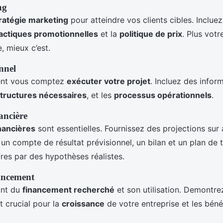
ng
ratégie marketing
pour atteindre vos clients cibles. Inclue
actiques promotionnelles
et la
politique de prix
. Plus votr
e, mieux c’est.
nnel
nt vous comptez
exécuter votre projet
. Incluez des infor
structures nécessaires
, et les
processus opérationnels
.
ancière
nancières
sont essentielles. Fournissez des projections sur 
 un compte de résultat prévisionnel, un bilan et un plan de t
fres par des hypothèses réalistes.
nancement
ant du
financement recherché
et son utilisation. Demontre
t crucial pour la
croissance
de votre entreprise et les bénéf