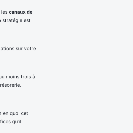
z les
canaux de
e stratégie est
mations sur votre
au moins trois à
résorerie.
z en quoi cet
ices qu’il