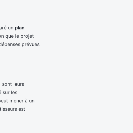
paré un
plan
on que le projet
s dépenses prévues
 sont leurs
 sur les
 peut mener à un
tisseurs est