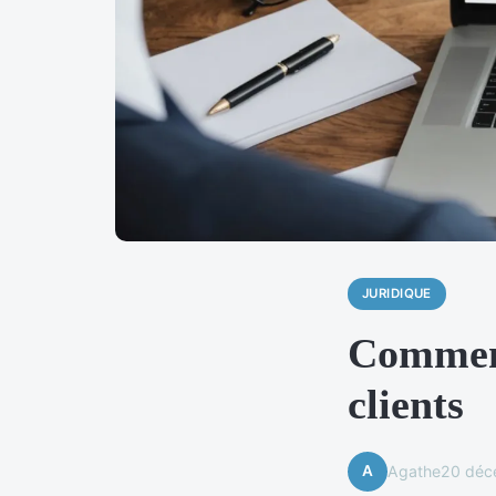
JURIDIQUE
Comment
clients
A
Agathe
20 déc