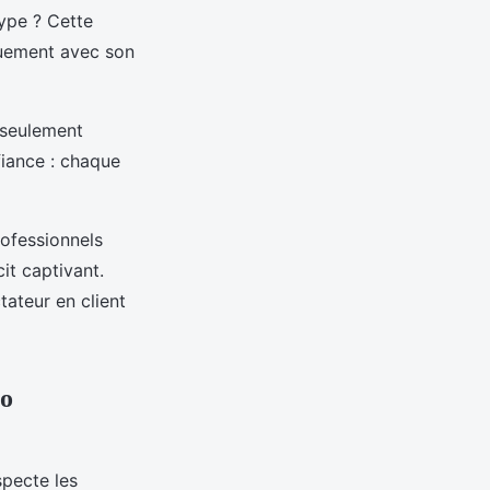
type ? Cette
quement avec son
s seulement
fiance : chaque
rofessionnels
it captivant.
tateur en client
éo
specte les