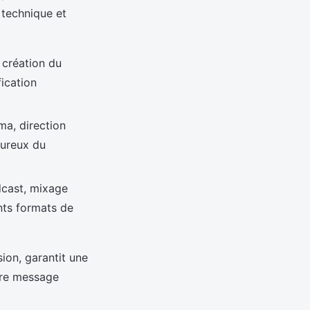
 technique et
 création du
ication
ma, direction
oureux du
dcast, mixage
ents formats de
ion, garantit une
tre message