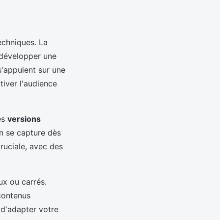
echniques. La
développer une
'appuient sur une
iver l'audience
es
versions
on se capture dès
ruciale, avec des
ux ou carrés.
 contenus
 d'adapter votre