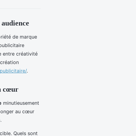
e audience
riété de marque
ublicitaire
 entre créativité
 création
publicitaire/
.
in cœur
e
minutieusement
plonger au cœur
.
ible. Quels sont