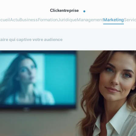
cueil
Actu
Business
Formation
Juridique
Management
Marketing
Servi
aire qui captive votre audience