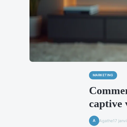
MARKETING
Comment
captive 
A
Agathe
17 janv